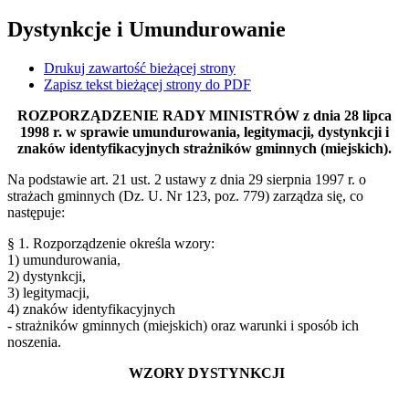
Dystynkcje i Umundurowanie
Drukuj zawartość bieżącej strony
Zapisz tekst bieżącej strony do PDF
ROZPORZĄDZENIE RADY MINISTRÓW z dnia 28 lipca
1998 r. w sprawie umundurowania, legitymacji, dystynkcji i
znaków identyfikacyjnych strażników gminnych (miejskich).
Na podstawie art. 21 ust. 2 ustawy z dnia 29 sierpnia 1997 r. o
strażach gminnych (Dz. U. Nr 123, poz. 779) zarządza się, co
następuje:
§ 1. Rozporządzenie określa wzory:
1) umundurowania,
2) dystynkcji,
3) legitymacji,
4) znaków identyfikacyjnych
- strażników gminnych (miejskich) oraz warunki i sposób ich
noszenia.
WZORY DYSTYNKCJI