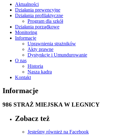
Aktualności
Działania prewencyjne
Działania profilaktyczne
Program dla szkół
Działania porządkowe
Monitoring
Informacje
Uprawnienia strażników
Akty prawne
Dystynkcje i Umundurowanie
O nas
Historia
Nasza kadra
Kontakt
Informacje
986 STRAŻ MIEJSKA W LEGNICY
Zobacz też
Jesteśmy również na Facebook